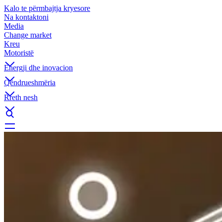
Kalo te përmbajtja kryesore
Na kontaktoni
Media
Change market
Kreu
Motoristë
Energji dhe inovacion
Qëndrueshmëria
Rreth nesh