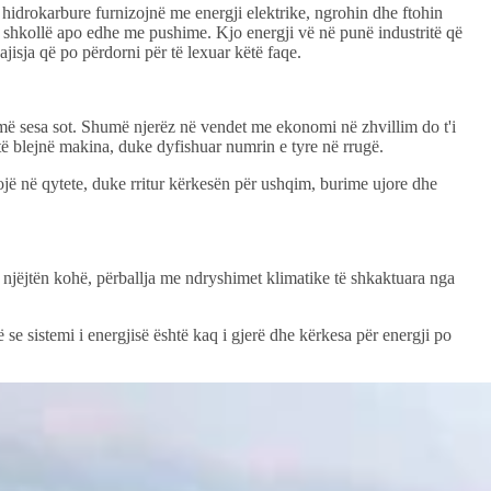
hidrokarbure furnizojnë me energji elektrike, ngrohin dhe ftohin
në shkollë apo edhe me pushime. Kjo energji vë në punë industritë që
isja që po përdorni për të lexuar këtë faqe.
humë sesa sot. Shumë njerëz në vendet me ekonomi në zhvillim do t'i
të blejnë makina, duke dyfishuar numrin e tyre në rrugë.
etojë në qytete, duke rritur kërkesën për ushqim, burime ujore dhe
ë njëjtën kohë, përballja me ndryshimet klimatike të shkaktuara nga
se sistemi i energjisë është kaq i gjerë dhe kërkesa për energji po