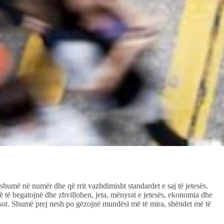
 shumë në numër dhe që rrit vazhdimisht standardet e saj të jetesës.
ë të begatojnë dhe zhvillohen, jeta, mënyrat e jetesës, ekonomia dhe
 sot. Shumë prej nesh po gëzojnë mundësi më të mira, shëndet më të