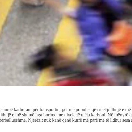
humë karburant për transportin, për një popullsi që rritet gjithnjë e më
gjithnjë e më shumë nga burime me nivele të ulëta karboni. Në mënyrë q
përballueshme. Njerëzit nuk kanë qenë kurrë më parë më të lidhur sesa