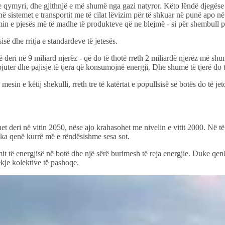
 qymyri, dhe gjithnjë e më shumë nga gazi natyror. Këto lëndë djegëse 
ë sistemet e transportit me të cilat lëvizim për të shkuar në punë apo 
in e pjesës më të madhe të produkteve që ne blejmë - si për shembull paj
isë dhe rritja e standardeve të jetesës.
jë deri në 9 miliard njerëz - që do të thotë rreth 2 miliardë njerëz më s
juter dhe pajisje të tjera që konsumojnë energji. Dhe shumë të tjerë do 
sin e këtij shekulli, rreth tre të katërtat e popullsisë së botës do të j
het deri në vitin 2050, nëse ajo krahasohet me nivelin e vitit 2000. Në t
k ka qenë kurrë më e rëndësishme sesa sot.
t të energjisë në botë dhe një sërë burimesh të reja energjie. Duke qenë 
ekje kolektive të pashoqe.