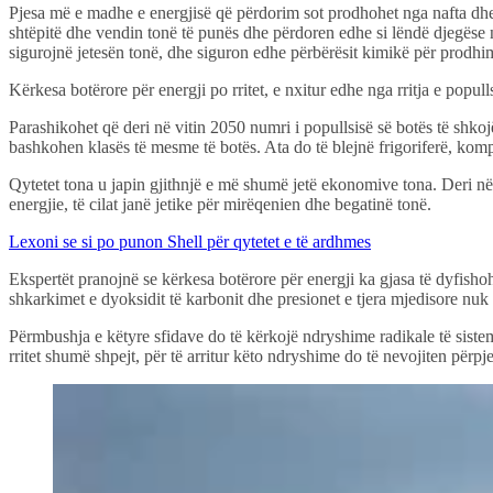
Pjesa më e madhe e energjisë që përdorim sot prodhohet nga nafta dhe
shtëpitë dhe vendin tonë të punës dhe përdoren edhe si lëndë djegëse n
sigurojnë jetesën tonë, dhe siguron edhe përbërësit kimikë për prodhim
Kërkesa botërore për energji po rritet, e nxitur edhe nga rritja e populls
Parashikohet që deri në vitin 2050 numri i popullsisë së botës të shko
bashkohen klasës të mesme të botës. Ata do të blejnë frigoriferë, komp
Qytetet tona u japin gjithnjë e më shumë jetë ekonomive tona. Deri në me
energjie, të cilat janë jetike për mirëqenien dhe begatinë tonë.
Lexoni se si po punon Shell për qytetet e të ardhmes
Ekspertët pranojnë se kërkesa botërore për energji ka gjasa të dyfisho
shkarkimet e dyoksidit të karbonit dhe presionet e tjera mjedisore nu
Përmbushja e këtyre sfidave do të kërkojë ndryshime radikale të sistemi
rritet shumë shpejt, për të arritur këto ndryshime do të nevojiten përpj