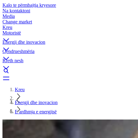
Kalo te përmbajtja kryesore
Na kontaktoni
Media
Change market
Kreu
Motoristë
Energji dhe inovacion
Qëndrueshmëria
Rreth nesh
Kreu
Energji dhe inovacion
E ardhmja e energjisë