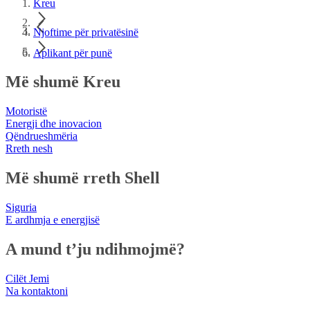
Kreu
Njoftime për privatësinë
Aplikant për punë
Më shumë Kreu
Motoristë
Energji dhe inovacion
Qëndrueshmëria
Rreth nesh
Më shumë rreth Shell
Siguria
E ardhmja e energjisë
A mund t’ju ndihmojmë?
Cilët Jemi
Na kontaktoni