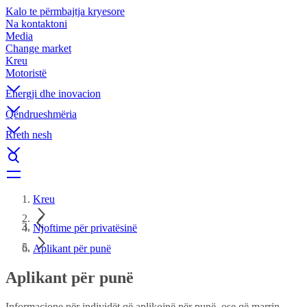
Kalo te përmbajtja kryesore
Na kontaktoni
Media
Change market
Kreu
Motoristë
Energji dhe inovacion
Qëndrueshmëria
Rreth nesh
Kreu
Njoftime për privatësinë
Aplikant për punë
Aplikant për punë
Informacione për individët që aplikojnë për punë, ose që marrin